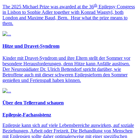
th
The 2025 Michael Prize was awarded at the 36
Epilepsy Congress
in Lisbon to Sophie Adler together with Konrad Wagstyl, both
London and Maxime Baud, Bern. Hear what the prize means to
them.
Hitze und Dravet-Syndrom
Kinder mit Dravet-Syndrom und ihre Eltern stellt der Sommer vor
besondere Herausforderungen, denn Hitze kann Anfälle auslösen.
Der Neuropädiater Dr. Ulrich Bettendorf spricht darüber, wie
Betroffene auch mit dieser schweren Epilepsieform den Sommer
genießen und Ferienspaß haben können.
Über den Tellerrand schauen
Epilepsie-Fachassistenz
Epilepsie kann sich auf viele Lebensbereiche auswirken, auf soziale
Beziehungen, Arbeit oder Freizeit. Die Behandlung von Menschen
mit Epilepsien sollte daher optimalerweise mit einer spezifischen