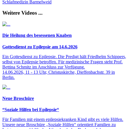
Schlafmedizin Barmelweid
Weitere Videos ...
Die Heilung des besessenen Knaben
Gottesdienst zu Epilepsie am 14.6.2026
Ein Gottesdienst zu Epilepsie. Die Predigt hält Friedhelm Schippers,
selbst von Epilepsie betroffen. Für medizinische Fragen steht Prof.
Bettina Schmitz im Anschluss zur Verfügung.
14.06.2026, 11 - 13 Uhr, Christuskirche, Dieffenbachstr. 39 in
Berlin.
Neue Broschüre
“Soziale Hilfen bei Epilepsie“
Für Familien mit einem epilepsiekranken Kind gibt es viele Hilfen.
Unsere neue Broschüre „Soziale Hilfen“ orientiert Familien zu