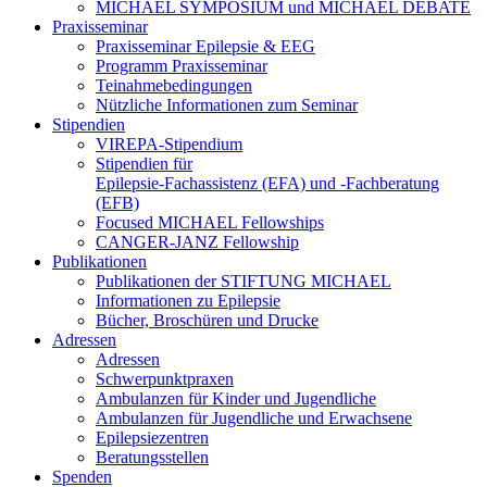
MICHAEL SYMPOSIUM und MICHAEL DEBATE
Praxisseminar
Praxisseminar Epilepsie & EEG
Programm Praxisseminar
Teinahmebedingungen
Nützliche Informationen zum Seminar
Stipendien
VIREPA-Stipendium
Stipendien für
Epilepsie-Fachassistenz (EFA) und -Fachberatung
(EFB)
Focused MICHAEL Fellowships
CANGER-JANZ Fellowship
Publikationen
Publikationen der STIFTUNG MICHAEL
Informationen zu Epilepsie
Bücher, Broschüren und Drucke
Adressen
Adressen
Schwerpunktpraxen
Ambulanzen für Kinder und Jugendliche
Ambulanzen für Jugendliche und Erwachsene
Epilepsiezentren
Beratungsstellen
Spenden