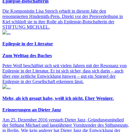
Epilepsie-Botschafterin
Die Komponistin Lisa Streich erhielt in diesem Jahr den
renommierten Hindemith-Preis. Direkt vor der Preisverleihung in
Kiel schlüpft sie in ihre Rolle als Epilepsie-Botschafterin der
STIFTUNG MICHAEL.
Epilepsie in der Literatur
Zum Welttag des Buches
Peter Wolf beschäftigt sich seit vielen Jahren mit der Resonanz von
Epilepsie in der Literatur. Er ist sich sicher, dass sich darin – auch
über eine zeitliche Entwicklung hinweg – gut ein Spiegel der
Epilepsie in der Gesellschaft erkennen lässt.
Mehr, als ich gesagt habe, weiß ich nicht. Eher Weniger.
Erinnerungen an Dieter Janz
Am 25. Dezember 2016 verstarb Dieter Janz, Gründungsmitglied
der Stiftung Michael und langjähriger Vorsitzender des Stiftungsrats,
in Berlin. Wie kein anderer hat Dieter Janz die Entwicklung der