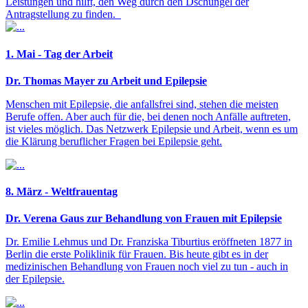
Leistungen und hilft, den Weg durch den Dschungel der
Antragstellung zu finden.
1. Mai - Tag der Arbeit
Dr. Thomas Mayer zu Arbeit und Epilepsie
Menschen mit Epilepsie, die anfallsfrei sind, stehen die meisten
Berufe offen. Aber auch für die, bei denen noch Anfälle auftreten,
ist vieles möglich. Das Netzwerk Epilepsie und Arbeit, wenn es um
die Klärung beruflicher Fragen bei Epilepsie geht.
8. März - Weltfrauentag
Dr. Verena Gaus zur Behandlung von Frauen mit Epilepsie
Dr. Emilie Lehmus und Dr. Franziska Tiburtius eröffneten 1877 in
Berlin die erste Poliklinik für Frauen. Bis heute gibt es in der
medizinischen Behandlung von Frauen noch viel zu tun - auch in
der Epilepsie.